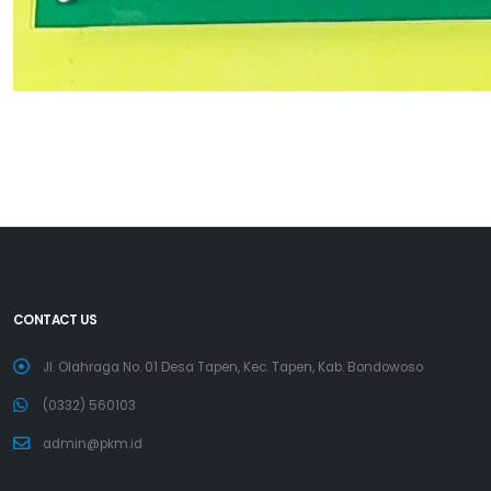
CONTACT US
Jl. Olahraga No. 01 Desa Tapen, Kec. Tapen, Kab. Bondowoso
(0332) 560103
admin@pkm.id