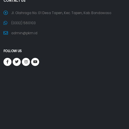
CONTACT US
Jl. Olahraga No. 01 Desa Tapen, Kec. Tapen, Kab. Bondowoso
(0332) 560103
admin@pkm.id
FOLLOW US