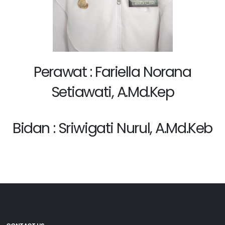
Perawat : Fariella Norana
Setiawati, A.Md.Kep
Bidan : Sriwigati Nurul, A.Md.Keb