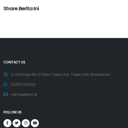
Share Berita Ini
CONTACT US
Jl. Olahraga No. 01 Desa Tapen, Kec. Tapen, Kab. Bondowoso
(0332) 560103
admin@pkm.id
FOLLOW US